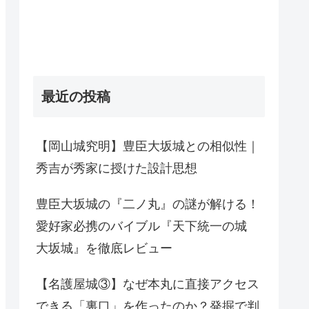
最近の投稿
【岡山城究明】豊臣大坂城との相似性｜
秀吉が秀家に授けた設計思想
豊臣大坂城の『二ノ丸』の謎が解ける！
愛好家必携のバイブル『天下統一の城
大坂城』を徹底レビュー
【名護屋城③】なぜ本丸に直接アクセス
できる「裏口」を作ったのか？発掘で判