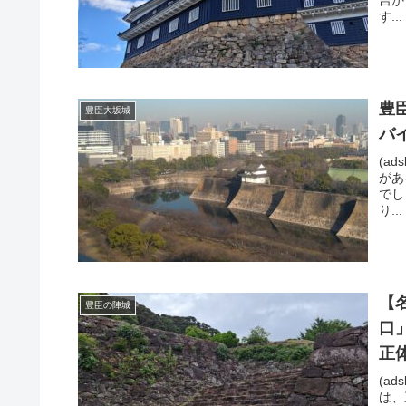
す...
豊
豊臣大坂城
バ
(ad
があ
でし
り...
【
豊臣の陣城
口
正
(ad
は、