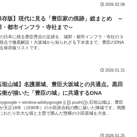
2026.02.08
保存版】現代に見る「豊臣家の痕跡」総まとめ ～
郭・都市インフラ・寺社まで～
の日本に残る豊臣秀吉の足跡を、城郭・都市インフラ・寺社の３
視点で徹底解説！大坂城から知られざる下水道まで、豊臣のDNA
る保存版リストです。
2026.01.31
石垣山城】名護屋城、豊臣大坂城との共通点。黒田
兵衛が描いた「豊臣の城」に共通するDNA
sbygoogle = window.adsbygoogle || []).push({});石垣山城は、豊臣
が天正18年（1590年）の小田原合戦の際に築いた陣城です。周囲
mにわたり壮大な堀と土塁で囲んだ惣構の小田原城を力攻...
2026.01.25