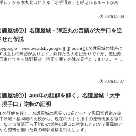
手口」から本丸北口に入る「水手通路」と呼ばれるルートがあ
2026.03.08
名護屋城②】名護屋城・弾正丸の普請が大手口を逆
させた仮説
sbygoogle = window.adsbygoogle || []).push({});名護屋城の城外に
30以上もの陣跡があります。錚錚たる大名ばかりですが、豊臣政
五奉行である浅野長政（弾正少弼）の陣が見当たりません。そ...
2026.03.07
名護屋城①】400年の誤解を解く。名護屋城「大手
・搦手口」逆転の証明
0年の誤解を解く。名護屋城の縄張りは逆だった？黒田官兵衛が築
中津城・福岡城の比較から、現在の大手と搦手の逆転現象を徹底
。なぜ加藤清正ら子飼いの武将は裏口に密集したのか？屏風絵と
から秀吉が描いた真の城郭遺構を究明します。