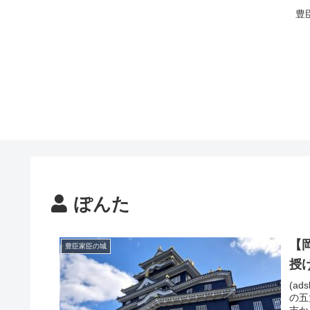
豊
ぽんた
【
豊臣家臣の城
授
(ad
の五
吉か