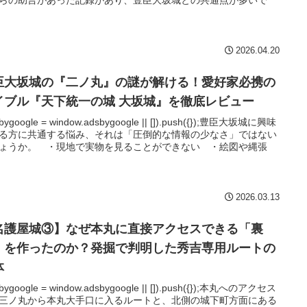
2026.04.20
臣大坂城の『二ノ丸』の謎が解ける！愛好家必携の
イブル『天下統一の城 大坂城』を徹底レビュー
sbygoogle = window.adsbygoogle || []).push({});豊臣大坂城に興味
る方に共通する悩み、それは「圧倒的な情報の少なさ」ではない
ょうか。 ・現地で実物を見ることができない ・絵図や縄張
2026.03.13
名護屋城③】なぜ本丸に直接アクセスできる「裏
」を作ったのか？発掘で判明した秀吉専用ルートの
体
sbygoogle = window.adsbygoogle || []).push({});本丸へのアクセス
三ノ丸から本丸大手口に入るルートと、北側の城下町方面にある