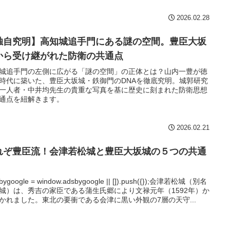
2026.02.28
独自究明】高知城追手門にある謎の空間。豊臣大坂
から受け継がれた防衛の共通点
城追手門の左側に広がる「謎の空間」の正体とは？山内一豊が徳
時代に築いた、豊臣大坂城・鉄御門のDNAを徹底究明。城郭研究
一人者・中井均先生の貴重な写真を基に歴史に刻まれた防衛思想
通点を紐解きます。
2026.02.21
れぞ豊臣流！会津若松城と豊臣大坂城の５つの共通
sbygoogle = window.adsbygoogle || []).push({});会津若松城（別名
城）は、秀吉の家臣である蒲生氏郷により文禄元年（1592年）か
かれました。東北の要衝である会津に黒い外観の7層の天守...