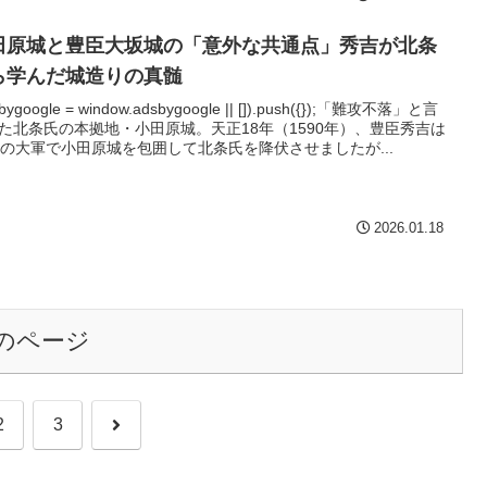
田原城と豊臣大坂城の「意外な共通点」秀吉が北条
ら学んだ城造りの真髄
sbygoogle = window.adsbygoogle || []).push({});「難攻不落」と言
た北条氏の本拠地・小田原城。天正18年（1590年）、豊臣秀吉は
万の大軍で小田原城を包囲して北条氏を降伏させましたが...
2026.01.18
のページ
次
2
3
へ