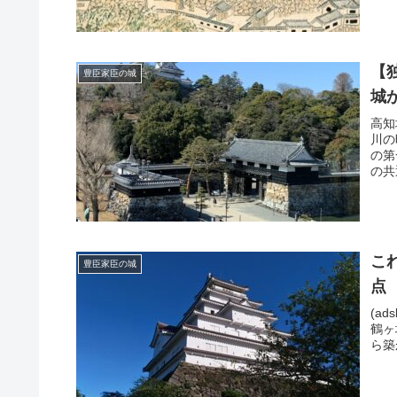
【
豊臣家臣の城
城
高知
川の
の第
の共
こ
豊臣家臣の城
点
(ad
鶴ヶ
ら築