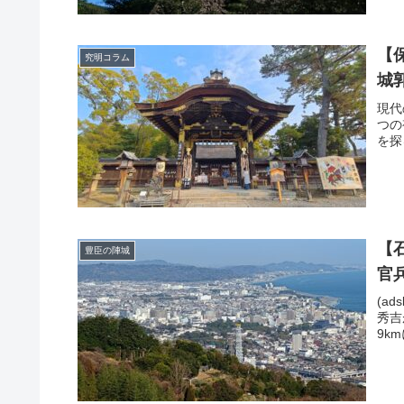
【
究明コラム
城
現代
つの
を探
【
豊臣の陣城
官
(ad
秀吉
9k