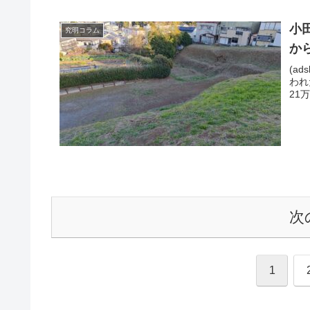
小
究明コラム
か
(ad
われ
21
次
1