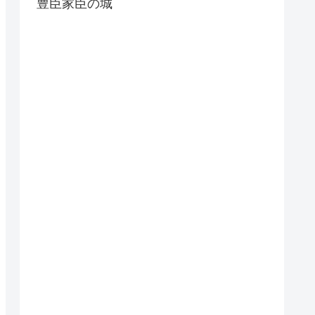
豊臣家臣の城