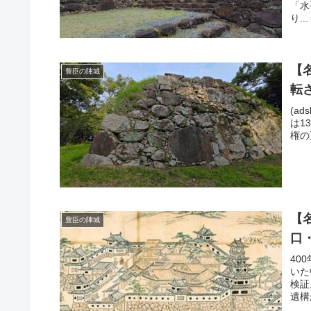
「水
り...
【
豊臣の陣城
転
(ad
は1
権の
【
豊臣の陣城
口
40
いた
検証
遺構