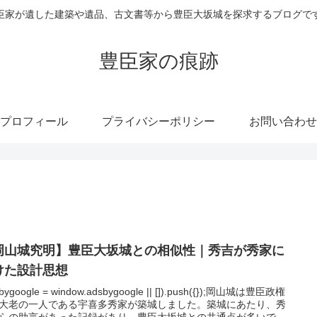
臣家が遺した建築や遺品、古文書等から豊臣大坂城を探求するブログで
豊臣家の痕跡
プロフィール
プライバシーポリシー
お問い合わせ
岡山城究明】豊臣大坂城との相似性｜秀吉が秀家に
けた設計思想
sbygoogle = window.adsbygoogle || []).push({});岡山城は豊臣政権
大老の一人である宇喜多秀家が築城しました。築城にあたり、秀
らの助言があった記録があり、豊臣大坂城との共通点が多いで