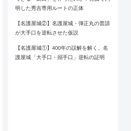
明した秀吉専用ルートの正体
【名護屋城②】名護屋城・弾正丸の普請
が大手口を逆転させた仮説
【名護屋城①】400年の誤解を解く。名
護屋城「大手口・搦手口」逆転の証明