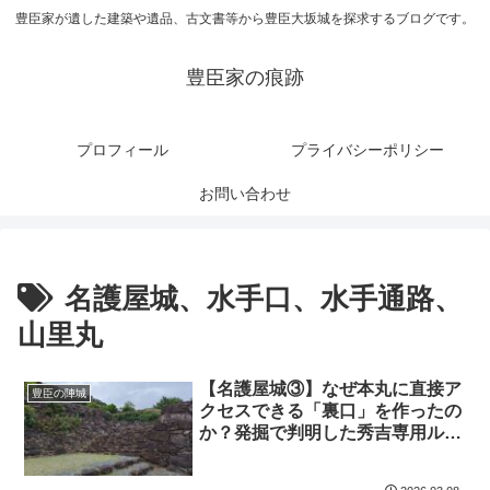
豊臣家が遺した建築や遺品、古文書等から豊臣大坂城を探求するブログです。
豊臣家の痕跡
プロフィール
プライバシーポリシー
お問い合わせ
名護屋城、水手口、水手通路、
山里丸
【名護屋城③】なぜ本丸に直接ア
豊臣の陣城
クセスできる「裏口」を作ったの
か？発掘で判明した秀吉専用ルー
トの正体